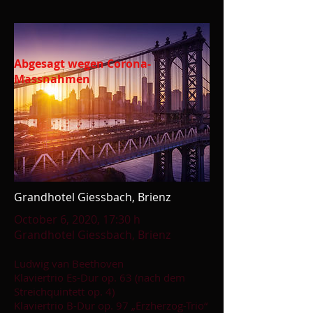
Abgesagt wegen Corona-
Massnahmen
Grandhotel Giessbach, Brienz
October 6, 2020, 17:30 h
Grandhotel Giessbach, Brienz
Ludwig van Beethoven
Klaviertrio Es-Dur op. 63 (nach dem
Streichquintett op. 4)
Klaviertrio B-Dur op. 97 „Erzherzog-Trio“