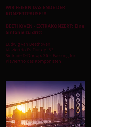
WIR FEIERN DAS ENDE DER
KONZERTPAUSE !!!
BEETHOVEN - EXTRAKONZERT: Eine
Sinfonie zu dritt
Ludwig van Beethoven
Klaviertrio Es-Dur op. 63
Sinfonie D-Dur op. 36 – Fassung für
Klaviertrio des Komponisten