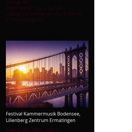
Dur op. 44
Franz Mittler: Trio G-Dur op. 3
Ludwig van Beethoven: Trio B-Dur op.
97 “Erzherzog-Trio”
Festival Kammermusik Bodensee,
Lilienberg Zentrum Ermatingen
August 28, 2020
, 19:00 h