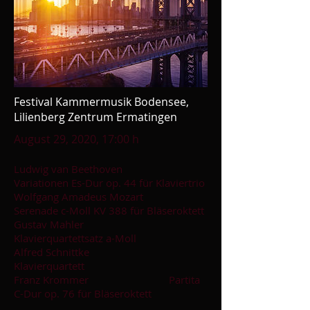
Festival Kammermusik Bodensee,
Lilienberg Zentrum Ermatingen
August 29, 2020, 17:00 h
Ludwig van Beethoven
Variationen Es-Dur op. 44 für Klaviertrio
Wolfgang Amadeus Mozart
Serenade c-Moll KV 388 für Bläseroktett
Gustav Mahler
Klavierquartettsatz a-Moll
Alfred Schnittke
Klavierquartett
Franz Krommer Partita
C-Dur op. 76 für Bläseroktett