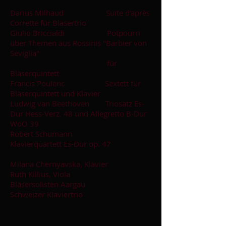
Darius Milhaud Suite d'après
Corrette für Bläsertrio
Giulio Briccialdi Potpourri
über Themen aus Rossinis "Barbier von
Seviglia"
für
Bläserquintett
Francis Poulenc Sextett für
Bläserquintett und Klavier
Ludwig van Beethoven Triosatz Es-
Dur Hess-Verz. 48 und Allegretto B-Dur
WoO 39
Robert Schumann
Klavierquartett Es-Dur op. 47
Milana Chernyavska, Klavier
Ruth Killius, Viola
Bläsersolisten Aargau
Schweizer Klaviertrio