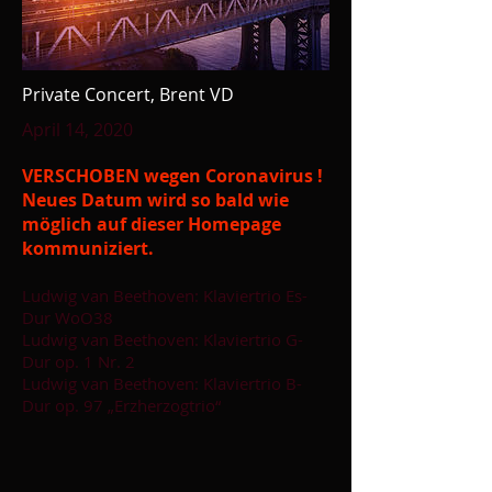
Private Concert, Brent VD
April 14, 2020
VERSCHOBEN wegen Coronavirus !
Neues Datum wird so bald wie
möglich auf dieser Homepage
kommuniziert.
Ludwig van Beethoven: Klaviertrio Es-
Dur WoO38
Ludwig van Beethoven: Klaviertrio G-
Dur op. 1 Nr. 2
Ludwig van Beethoven: Klaviertrio B-
Dur op. 97 „Erzherzogtrio“