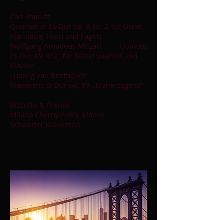
Carl Stamitz
Quartett in Es-Dur op. 8 Nr. 2 für Oboe,
Klarinette, Horn und Fagott
Wolfgang Amadeus Mozart Quintett
Es-Dur KV 452 für Bläserquartett und
Klavier
Ludwig van Beethoven
Klaviertrio B-Dur op. 97 „Erzherzogtrio“
Bizzotto & friends
Milana Chernyavska, Klavier
Schweizer Klaviertrio