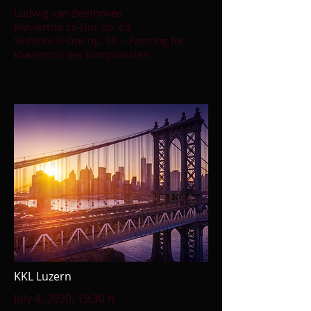
Ludwig van Beethoven
Klaviertrio Es-Dur op. 63
Sinfonie D-Dur op. 36 – Fassung für
Klaviertrio des Komponisten
KKL Luzern
July 4, 2020, 19:30 h