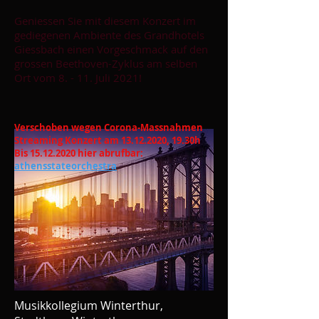
Geniessen Sie mit diesem Konzert im
gediegenen Ambiente des Grandhotels
Giessbach einen Vorgeschmack auf den
grossen Beethoven-Zyklus am selben
Ort vom 8. - 11. Juli 2021!
Verschoben wegen Corona-Massnahmen
Streaming Konzert am
13.12.2020
, 19.30h
Bis
15.12.2020
hier abrufbar:
athensstateorchestra
Musikkollegium Winterthur,