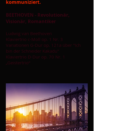
kommuniziert.
BEETHOVEN - Revolutionär,
Visionär, Romantiker
Ludwig van Beethoven
Klaviertrio c-Moll op. 1 Nr. 3
Variationen G-Dur op. 121a über "Ich
bin der Schneider Kakadu"
Klaviertrio D-Dur op. 70 Nr. 1
„Geistertrio“