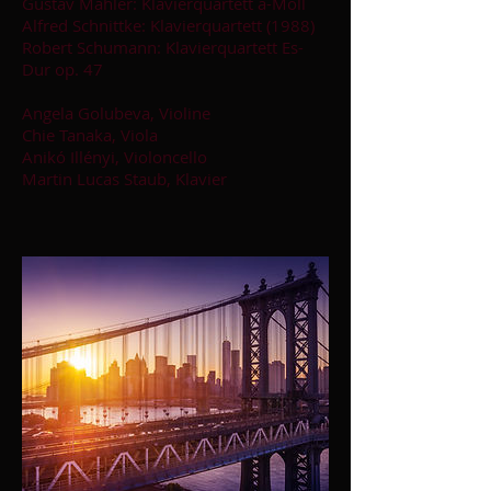
Gustav Mahler: Klavierquartett a-Moll
Alfred Schnittke: Klavierquartett (1988)
Robert Schumann
: Klavierquartett Es-
Dur op. 47
Angela Golubeva, Violine
Chie Tanaka, Viola
Anikó Illényi, Violoncello
Martin Lucas Staub, Klavier