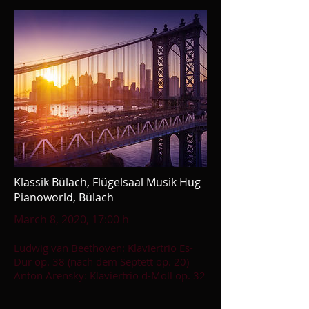
Klassik Bülach, Flügelsaal Musik Hug
Pianoworld, Bülach
March 8, 2020, 17:00 h
Ludwig van Beethoven: Klaviertrio Es-
Dur op. 38 (nach dem Septett op. 20)
Anton Arensky: Klaviertrio d-Moll op. 32