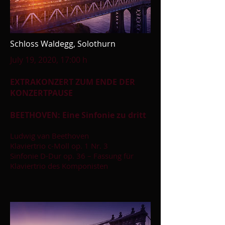
Schloss Waldegg, Solothurn
July 19, 2020, 17:00 h
EXTRAKONZERT ZUM ENDE DER
KONZERTPAUSE
BEETHOVEN: Eine Sinfonie zu dritt
Ludwig van Beethoven
Klaviertrio c-Moll op. 1 Nr. 3
Sinfonie D-Dur op. 36 – Fassung für
Klaviertrio des Komponisten