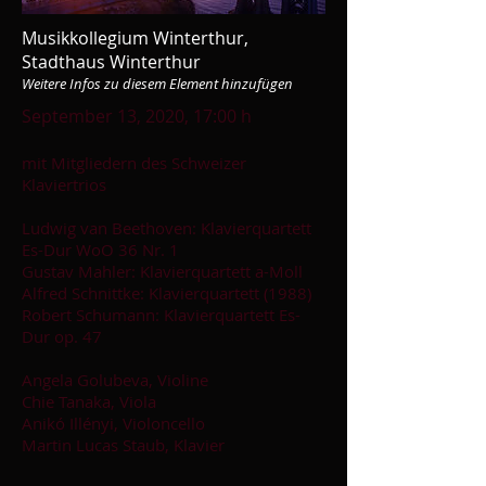
Musikkollegium Winterthur,
Stadthaus Winterthur
Weitere Infos zu diesem Element hinzufügen
September 13, 2020, 17:00 h
mit Mitgliedern des Schweizer
Klaviertrios
Ludwig van Beethoven: Klavierquartett
Es-Dur WoO 36 Nr. 1
Gustav Mahler: Klavierquartett a-Moll
Alfred Schnittke: Klavierquartett (1988)
Robert Schumann
: Klavierquartett Es-
Dur op. 47
Angela Golubeva, Violine
Chie Tanaka, Viola
Anikó Illényi, Violoncello
Martin Lucas Staub, Klavier