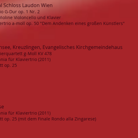
l Schloss Laudon Wien
io G-Dur op. 1 Nr. 2
ioline Violoncello und Klavier
viertrio a-moll op. 50 "Dem Andenken eines großen Künstlers"
see, Kreuzlingen, Evangelisches Kirchgemeindehaus
erquartett g-Moll KV 478
ia für Klaviertrio (2011)
t op. 25
se
ia für Klaviertrio (2011)
t op. 25 (mit dem Finale Rondo alla Zingarese)