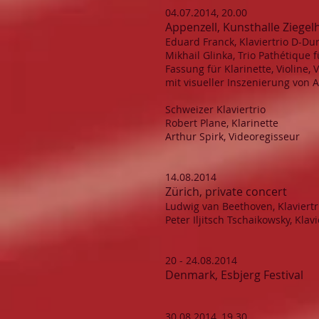
04.07.2014, 20.00
Appenzell, Kunsthalle Ziegel
Eduard Franck, Klaviertrio D-Dur
Mikhail Glinka, Trio Pathétique f
Fassung für Klarinette, Violine, 
mit visueller Inszenierung von A
Schweizer Klaviertrio
Robert Plane, Klarinette
Arthur Spirk, Videoregisseur
14.08.2014
Zürich, private concert
Ludwig van Beethoven, Klaviertr
Peter Iljitsch Tschaikowsky, Kla
20 - 24.08.2014
Denmark, Esbjerg Festival
30.08.2014, 19.30