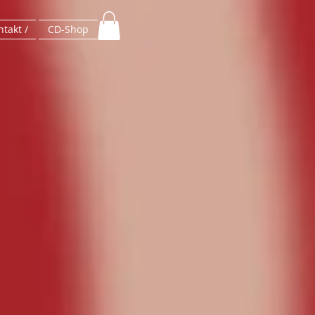
takt /
CD-Shop