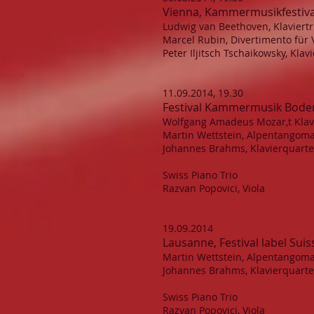
Vienna, Kammermusikfestiva
Ludwig van Beethoven, Klaviertr
Marcel Rubin, Divertimento für V
Peter Iljitsch Tschaikowsky, Kla
11.09.2014, 19.30
Festival Kammermusik Boden
Wolfgang Amadeus Mozar,t Klavi
Martin Wettstein, Alpentangoman
Johannes Brahms, Klavierquartet
Swiss Piano Trio
Razvan Popovici, Viola
19.09.2014
Lausanne, Festival label Suis
Martin Wettstein, Alpentangoman
Johannes Brahms, Klavierquartet
Swiss Piano Trio
Razvan Popovici, Viola