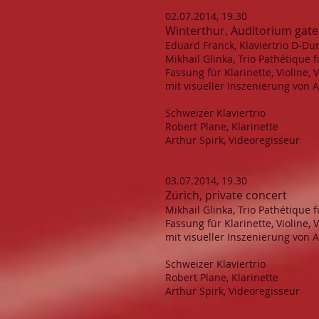
02.07.2014, 19.30
Winterthur, Auditorium gat
Eduard Franck, Klaviertrio D-Dur
Mikhail Glinka, Trio Pathétique f
Fassung für Klarinette, Violine, 
mit visueller Inszenierung von A
Schweizer Klaviertrio
Robert Plane, Klarinette
Arthur Spirk, Videoregisseur
03.07.2014, 19.30
Zürich, private concert
Mikhail Glinka, Trio Pathétique f
Fassung für Klarinette, Violine, 
mit visueller Inszenierung von A
Schweizer Klaviertrio
Robert Plane, Klarinette
Arthur Spirk, Videoregisseur