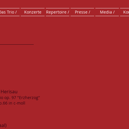
Das Trio /
Konzerte
Repertoire /
Presse /
Media /
Kon
 Herisau
io op. 97 "Erzherzog"
p.66 in c-moll
aal)