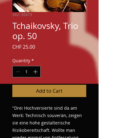
SKU: 92673
Tchaikovsky, Trio
op. 50
Price
CHF 25.00
Quantity
*
Add to Cart
"Drei Hochversierte sind da am
Werk: Technisch souverän, zeigen
sie eine hohe gestalterische
Risikobereitschaft. Wollte man
wieder einmal von Entfesselung