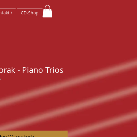
takt /
CD-Shop
rak - Piano Trios
7
 den Warenkorb