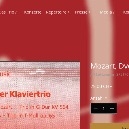
Das Trio /
Konzerte
Repertoire /
Presse /
Media /
Kon
Mozart, Dvo
Artikelnummer: SP5170
Preis
25,00 CHF
Anzahl
*
In